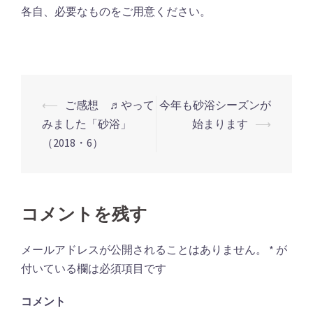
各自、必要なものをご用意ください。
⟵
ご感想 ♬やって
今年も砂浴シーズンが
投
みました「砂浴」
始まります
⟶
稿
（2018・6）
ナ
ビ
ゲ
コメントを残す
ー
シ
メールアドレスが公開されることはありません。
*
が
ョ
付いている欄は必須項目です
ン
コメント