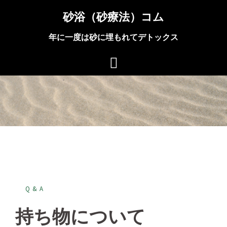
コ
砂浴（砂療法）コム
ン
テ
年に一度は砂に埋もれてデトックス
ン
ツ
へ
ス
キ
ッ
プ
Q&A
持ち物について