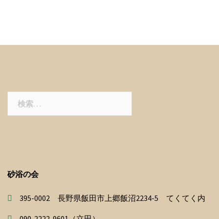
検
索:
砂浴の会
395-0002 長野県飯田市上郷飯沼2234-5 てくてく内
090-2222-9601（立田）